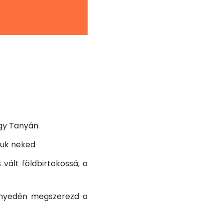
gy Tanyán.
juk neked
vált földbirtokossá, a
önnyedén megszerezd a