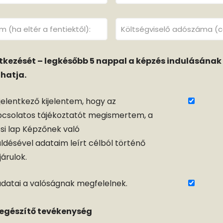
tkezését – legkésőbb 5 nappal a képzés indulásának 
hatja.
jelentkező kijelentem, hogy az
pcsolatos tájékoztatót megismertem, a
ési lap Képzőnek való
désével adataim leírt célból történő
árulok.
 adatai a valóságnak megfelelnek.
iegészítő tevékenység