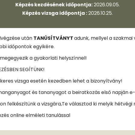
Képzés kezdésének időpontja:
2026.09.05.
Képzés vizsga időpontja :
2026.10.25.
elvégzése után
TANÚSÍTVÁNYT
adunk, mellyel a szakmai 
ebbi időpontok egyikére.
 megegyezik a gyakorlati helyszínnel!
EZÉSBEN SEGÍTÜNK!
sikeres vizsga esetén kezedben lehet a bizonyítvány!
e hanganyagot és tananyagot a beiratkozás első napján 
on felkészítünk a vizsgára,Te választod ki melyik hétvégi 
zés online elméleti tanulással