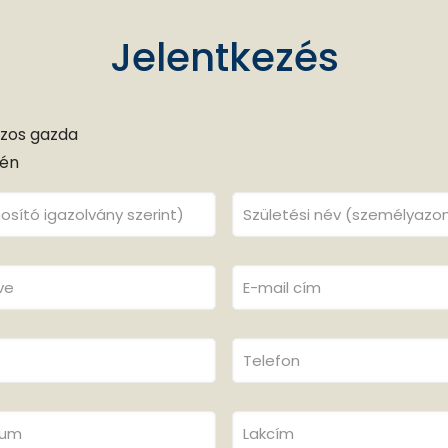
Jelentkezés
zos gazda
jén