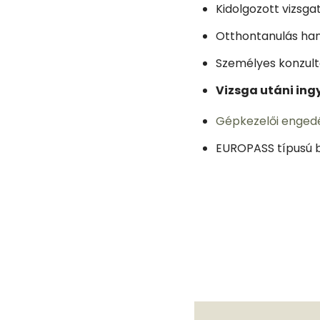
Kidolgozott vizsgat
Otthontanulás han
Személyes konzultá
Vizsga utáni ing
Gépkezelői engedé
EUROPASS típusú bi