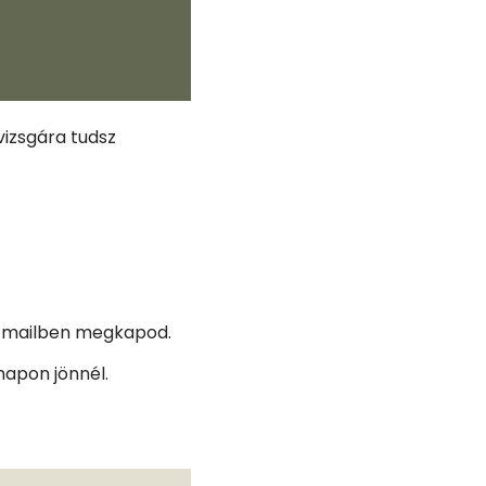
vizsgára tudsz
e-mailben megkapod.
napon jönnél.