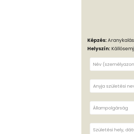
Képzés:
Aranykalás
Helyszín:
Kállósem