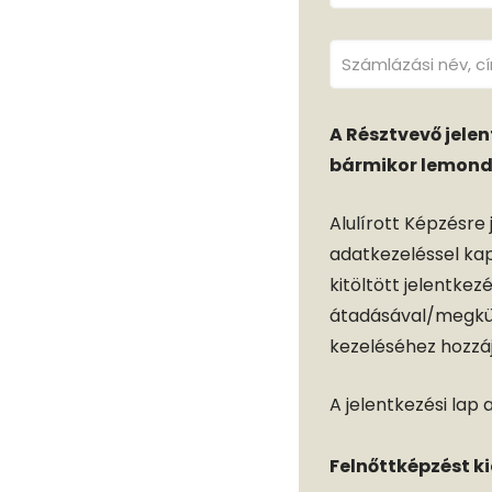
A Résztvevő jelen
bármikor lemond
Alulírott Képzésre 
adatkezeléssel ka
kitöltött jelentkez
átadásával/megkül
kezeléséhez hozzáj
A jelentkezési lap
Felnőttképzést k