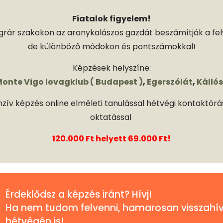
Fiatalok figyelem!
grár szakokon az aranykalászos gazdát beszámítják a felv
de különböző módokon és pontszámokkal!
Képzések helyszíne:
onte Vigo lovagklub ( Budapest )
,
Egerszólát
,
Kálló
zív képzés online elméleti tanulással hétvégi kontaktórá
oktatással
120.000 Ft helyett 69.000 Ft!
Érdeklődsz a képzés iránt? Hívj!
Ha nem tudom felvenni, hamarosan visszahív
hétvégén is!