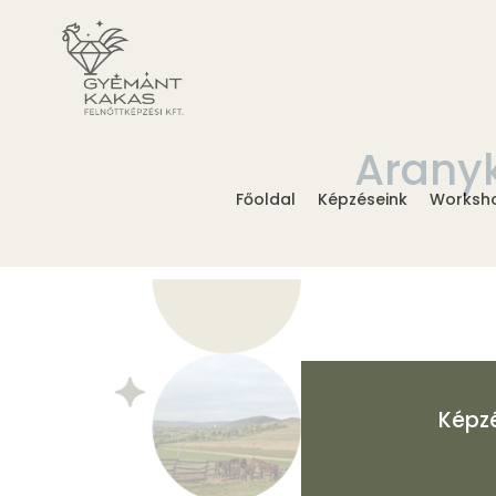
Aranyk
Főoldal
Képzéseink
Worksh
Képz