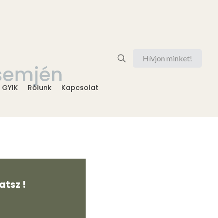
Hívjon minket!
ósemjén
GYIK
Rólunk
Kapcsolat
tsz !