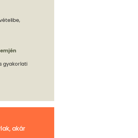
ételibe,
semjén
s gyakorlati
lak, akár