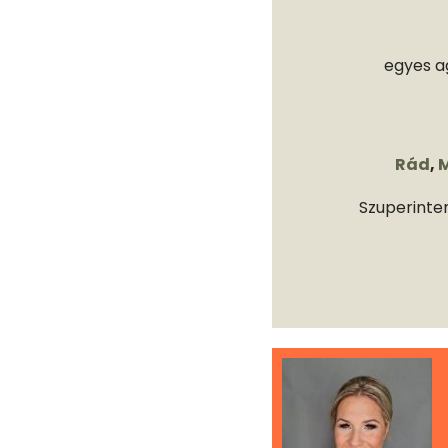
egyes a
Rád
,
M
Szuperinten