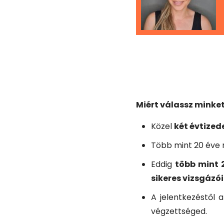
Miért válassz minke
Közel
két évtized
Több mint 20 éve 
Eddig
több mint 
sikeres vizsgázó
A jelentkezéstől
végzettséged.