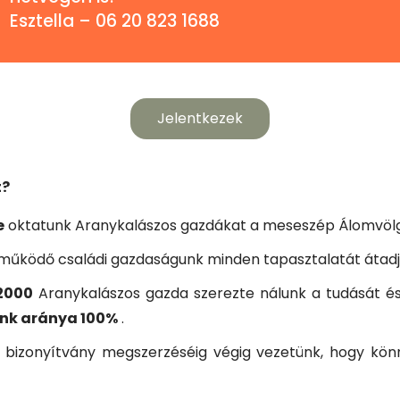
Esztella – 06 20 823 1688
Jelentkezek
t?
e
oktatunk Aranykalászos gazdákat a meseszép Álomvöl
működő családi gazdaságunk minden tapasztalatát átad
2000
Aranykalászos gazda szerezte nálunk a tudását és 
ink aránya 100%
.
 a bizonyítvány megszerzéséig végig vezetünk, hogy k