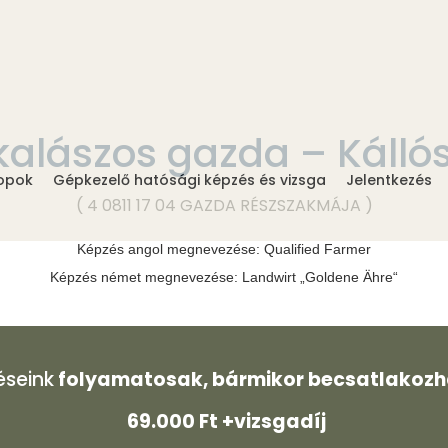
alászos gazda – Káll
opok
Gépkezelő hatósági képzés és vizsga
Jelentkezés
( 4 0811 17 04 GAZDA RÉSZSZAKMÁJA )
Képzés angol megnevezése: Qualified Farmer
Képzés német megnevezése: Landwirt „Goldene Ähre“
éseink
folyamatosak, bármikor becsatlakozha
69.000 Ft +vizsgadíj