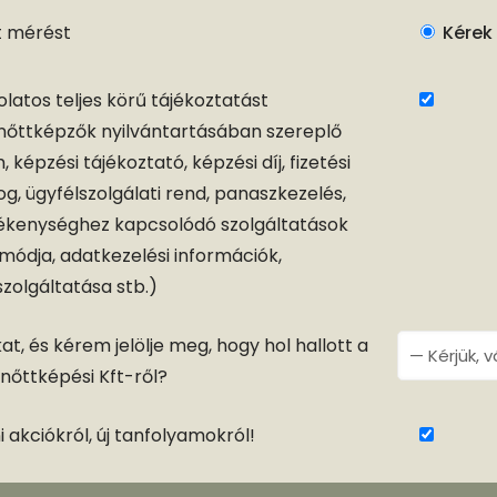
t mérést
Kérek
latos teljes körű tájékoztatást
őttképzők nyilvántartásában szereplő
 képzési tájékoztató, képzési díj, fizetési
 jog, ügyfélszolgálati rend, panaszkezelés,
vékenységhez kapcsolódó szolgáltatások
ódja, adatkezelési információk,
zolgáltatása stb.)
t, és kérem jelölje meg, hogy hol hallott a
őttképési Kft-ről?
 akciókról, új tanfolyamokról!