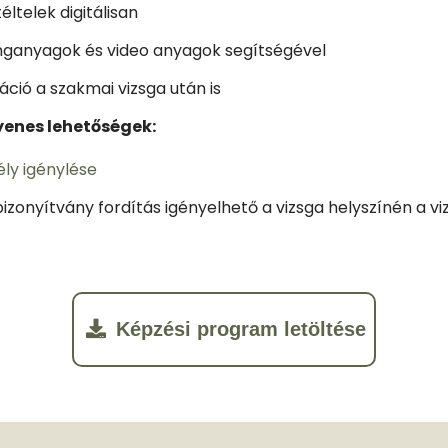
éltelek digitálisan
ganyagok és video anyagok segítségével
ció a szakmai vizsga után is
yenes lehetőségek:
ly igénylése
zonyítvány fordítás igényelhető a vizsga helyszínén a vi
Képzési program letöltése