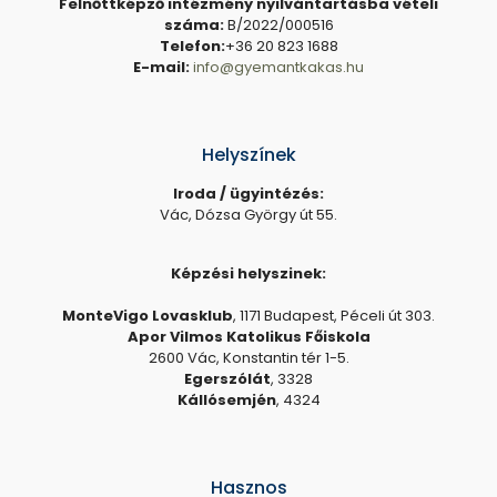
Felnőttképző intézmény nyilvántartásba vételi
száma:
B/2022/000516
Telefon:
+36 20 823 1688
E-mail:
info@gyemantkakas.hu
Helyszínek
Iroda / ügyintézés:
Vác, Dózsa György út 55.
Képzési helyszinek:
MonteVigo Lovasklub
, 1171 Budapest, Péceli út 303.
Apor Vilmos Katolikus Főiskola
2600 Vác, Konstantin tér 1-5.
Egerszólát
, 3328
Kállósemjén
, 4324
Hasznos