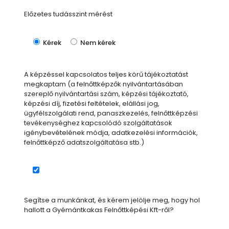
Előzetes tudásszint mérést
Kérek
Nem kérek
A képzéssel kapcsolatos teljes körű tájékoztatást
megkaptam (a felnőttképzők nyilvántartásában
szereplő nyilvántartási szám, képzési tájékoztató,
képzési díj, fizetési feltételek, elállási jog,
ügyfélszolgálati rend, panaszkezelés, felnőttképzési
tevékenységhez kapcsolódó szolgáltatások
igénybevételének módja, adatkezelési információk,
felnőttképző adatszolgáltatása stb.)
Segítse a munkánkat, és kérem jelölje meg, hogy hol
hallott a Gyémántkakas Felnőttképési Kft-ről?