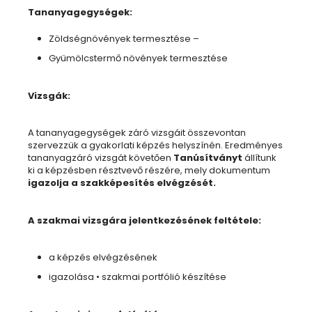
Tananyagegységek:
Zöldségnövények termesztése –
Gyümölcstermő növények termesztése
Vizsgák:
A tananyagegységek záró vizsgáit összevontan
szervezzük a gyakorlati képzés helyszínén. Eredményes
tananyagzáró vizsgát követően
Tanúsítványt
állítunk
ki a képzésben résztvevő részére, mely dokumentum
igazolja a szakképesítés elvégzését.
A szakmai vizsgára jelentkezésének feltétele:
a képzés elvégzésének
igazolása • szakmai portfólió készítése