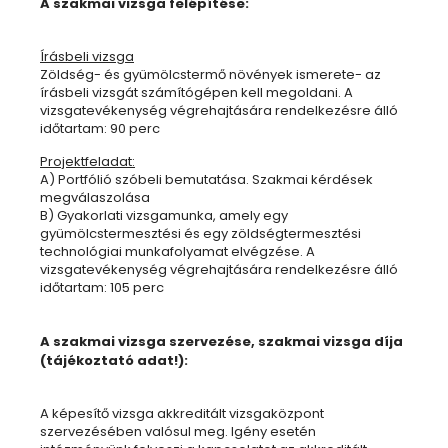
A szakmai vizsga felépítése:
Írásbeli vizsga
Zöldség- és gyümölcstermő növények ismerete- az
írásbeli vizsgát számítógépen kell megoldani. A
vizsgatevékenység végrehajtására rendelkezésre álló
időtartam: 90 perc
Projektfeladat:
A) Portfólió szóbeli bemutatása. Szakmai kérdések
megválaszolása
B) Gyakorlati vizsgamunka, amely egy
gyümölcstermesztési és egy zöldségtermesztési
technológiai munkafolyamat elvégzése. A
vizsgatevékenység végrehajtására rendelkezésre álló
időtartam: 105 perc
A szakmai vizsga szervezése, szakmai vizsga díja
(tájékoztató adat!):
A képesítő vizsga akkreditált vizsgaközpont
szervezésében valósul meg. Igény esetén