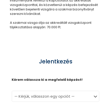
intézményünk felveszi a kapcsolatot az akkreditált
vizsgaközponttal, és közvetlenül a képzés befejezését
követően bejelenti vizsgára a szakmai bizonyítványt
szerezni kívánókat.
A szakmai vizsga díja az akkreditált vizsgaközpont
tájékoztatása alapján: 70.000 Ft.
Jelentkezés
Kérem válassza ki a megfelelő képzést!