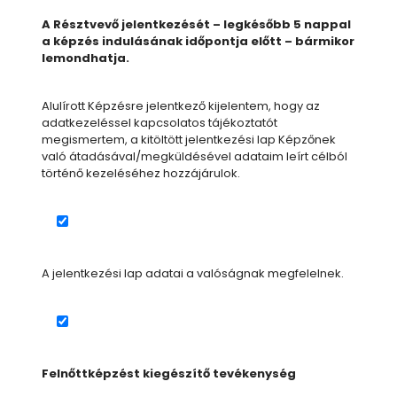
A Résztvevő jelentkezését – legkésőbb 5 nappal
a képzés indulásának időpontja előtt – bármikor
lemondhatja.
Alulírott Képzésre jelentkező kijelentem, hogy az
adatkezeléssel kapcsolatos tájékoztatót
megismertem, a kitöltött jelentkezési lap Képzőnek
való átadásával/megküldésével adataim leírt célból
történő kezeléséhez hozzájárulok.
A jelentkezési lap adatai a valóságnak megfelelnek.
Felnőttképzést kiegészítő tevékenység