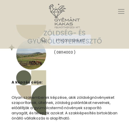
ZÖLDSÉG- ÉS
GYÜMÖLCSTERMESZTŐ
Hívjon minket!
( 08114003 )
A képzés célja:
Olyan szakemberek képzése, akik zöldségnövényeket
szaporítanak, ültetnek, zöldség palántákat nevelnek,
előállítják a gyümölcstermő növények szaporító
anyagát, és telepítik azokat. A szakképesítés birtokában
önálló vállalkozás is alapítható.