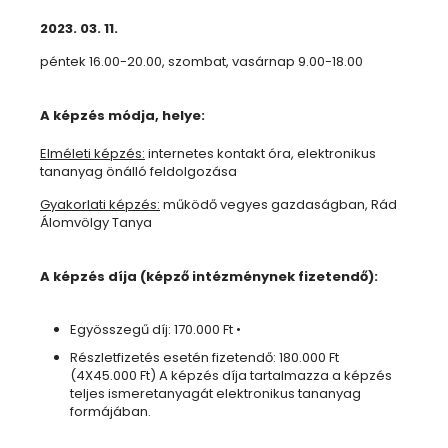
2023. 03. 11.
péntek 16.00-20.00, szombat, vasárnap 9.00-18.00
A képzés módja, helye:
Elméleti képzés:
internetes kontakt óra, elektronikus
tananyag önálló feldolgozása
Gyakorlati képzés:
működő vegyes gazdaságban, Rád
Álomvölgy Tanya
A képzés díja (képző intézménynek fizetendő):
Egyösszegű díj: 170.000 Ft •
Részletfizetés esetén fizetendő: 180.000 Ft
(4X45.000 Ft) A képzés díja tartalmazza a képzés
teljes ismeretanyagát elektronikus tananyag
formájában.