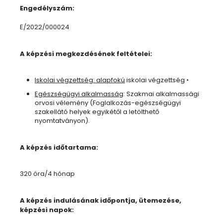
Engedélyszám:
E/2022/000024
A képzési megkezdésének feltételei:
Iskolai végzettség: alapfokú
iskolai végzettség •
Egészségügyi alkalmasság
: Szakmai alkalmassági
orvosi vélemény (Foglalkozás-egészségügyi
szakellátó helyek egyikétől a letölthető
nyomtatványon).
A képzés időtartama:
320 óra/4 hónap
A képzés indulásának időpontja, ütemezése,
képzési napok: