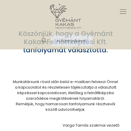
Köszönjük, hogy a Gyémánt
Kakas Felnőttképzési Kft.
Hívjon minket!
tanfolyamát választotta.
Munkatársunk rövid időn belül e-mailben felveszi Önnel
a kapcsolatot és részletesen tájékoztatja a választott
képzéssel kapcsolatosan, illetőleg a felnőttképzési
szerződése megkötésének folyamatáról.
Reméljük, hogy hamarosan tanfolyamunk résztvevői
között üdvözölhetjük.
Varga Tamás szakmai vezető