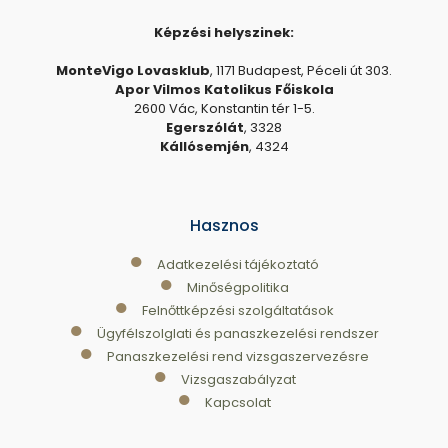
Képzési helyszinek:
MonteVigo Lovasklub
, 1171 Budapest, Péceli út 303.
Apor Vilmos Katolikus Főiskola
2600 Vác, Konstantin tér 1-5.
Egerszólát
, 3328
Kállósemjén
, 4324
Hasznos
●
Adatkezelési tájékoztató
●
Minőségpolitika
●
Felnőttképzési szolgáltatások
●
Ügyfélszolglati és panaszkezelési rendszer
●
Panaszkezelési rend vizsgaszervezésre
●
Vizsgaszabályzat
●
Kapcsolat