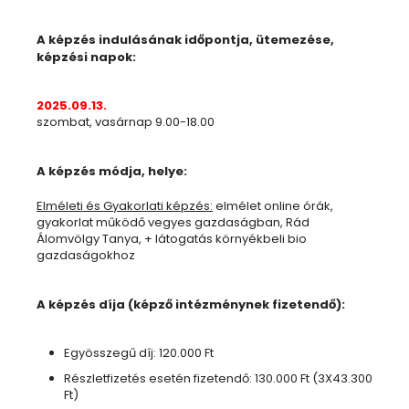
A képzés indulásának időpontja, ütemezése,
képzési napok:
2025.09.13.
szombat, vasárnap 9.00-18.00
A képzés módja, helye:
Elméleti és Gyakorlati képzés:
elmélet online órák,
gyakorlat működő vegyes gazdaságban, Rád
Álomvölgy Tanya, + látogatás környékbeli bio
gazdaságokhoz
A képzés díja (képző intézménynek fizetendő):
Egyösszegű díj: 120.000 Ft
Részletfizetés esetén fizetendő: 130.000 Ft (3X43.300
Ft)