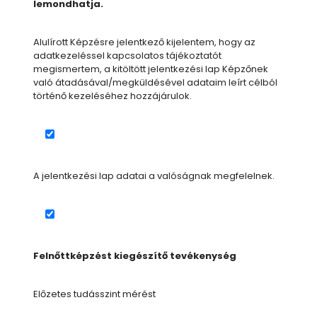
lemondhatja.
Alulírott Képzésre jelentkező kijelentem, hogy az
adatkezeléssel kapcsolatos tájékoztatót
megismertem, a kitöltött jelentkezési lap Képzőnek
való átadásával/megküldésével adataim leírt célból
történő kezeléséhez hozzájárulok.
A jelentkezési lap adatai a valóságnak megfelelnek.
Felnőttképzést kiegészítő tevékenység
Előzetes tudásszint mérést