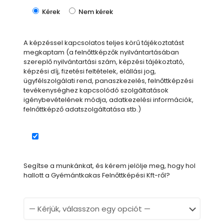
Kérek
Nem kérek
A képzéssel kapcsolatos teljes körű tájékoztatást
megkaptam (a felnőttképzők nyilvántartásában
szereplő nyilvántartási szám, képzési tájékoztató,
képzési díj, fizetési feltételek, elállási jog,
ügyfélszolgálati rend, panaszkezelés, felnőttképzési
tevékenységhez kapcsolódó szolgáltatások
igénybevételének módja, adatkezelési információk,
felnőttképző adatszolgáltatása stb.)
Segítse a munkánkat, és kérem jelölje meg, hogy hol
hallott a Gyémántkakas Felnőttképési Kft-ről?