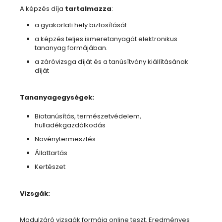
A képzés díja
tartalmazza
:
a gyakorlati hely biztosítását
a képzés teljes ismeretanyagát elektronikus
tananyag formájában.
a záróvizsga díját és a tanúsítvány kiállításának
díját
Tananyagegységek:
Biotanúsítás, természetvédelem,
hulladékgazdálkodás
Növénytermesztés
Állattartás
Kertészet
Vizsgák:
Modulzáró vizsgák formája online teszt. Eredményes