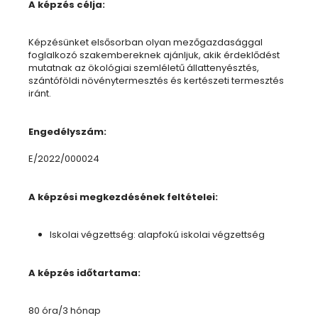
A képzés célja:
Képzésünket elsősorban olyan mezőgazdasággal
foglalkozó szakembereknek ajánljuk, akik érdeklődést
mutatnak az ökológiai szemléletű állattenyésztés,
szántóföldi növénytermesztés és kertészeti termesztés
iránt.
Engedélyszám:
E/2022/000024
A képzési megkezdésének feltételei:
Iskolai végzettség: alapfokú iskolai végzettség
A képzés időtartama:
80 óra/3 hónap