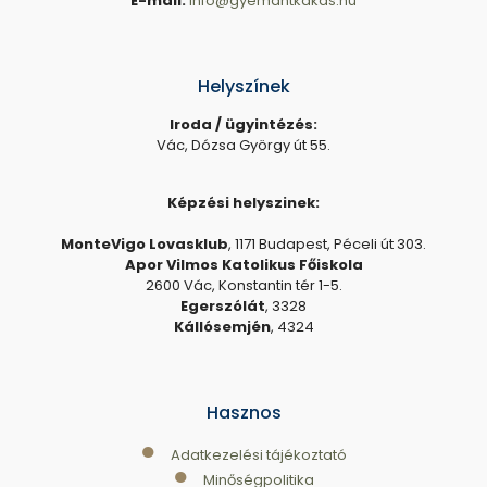
E-mail:
info@gyemantkakas.hu
Helyszínek
Iroda / ügyintézés:
Vác, Dózsa György út 55.
Képzési helyszinek:
MonteVigo Lovasklub
, 1171 Budapest, Péceli út 303.
Apor Vilmos Katolikus Főiskola
2600 Vác, Konstantin tér 1-5.
Egerszólát
, 3328
Kállósemjén
, 4324
Hasznos
●
Adatkezelési tájékoztató
●
Minőségpolitika