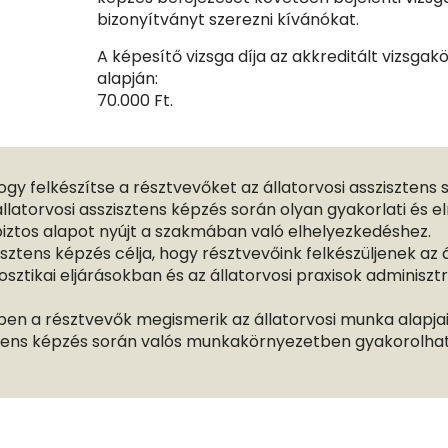
bizonyítványt szerezni kívánókat.
A képesítő vizsga díja az akkreditált vizsga
alapján:
70.000 Ft.
ogy felkészítse a résztvevőket az állatorvosi asszisztens
állatorvosi asszisztens képzés során olyan gyakorlati és e
biztos alapot nyújt a szakmában való elhelyezkedéshez.
isztens képzés célja, hogy résztvevőink felkészüljenek az 
osztikai eljárásokban és az állatorvosi praxisok adminiszt
en a résztvevők megismerik az állatorvosi munka alapjai
sztens képzés során valós munkakörnyezetben gyakorolha