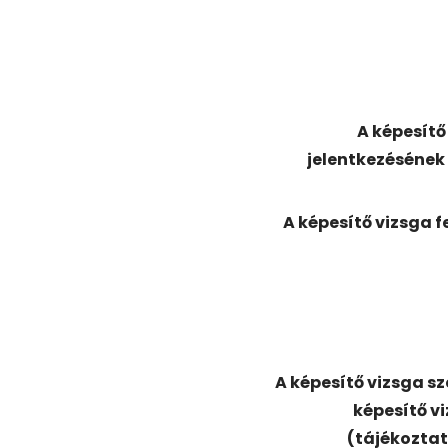
A képesítő
jelentkezésének 
A képesítő vizsga f
A képesítő vizsga sz
képesítő vi
(tájékoztat