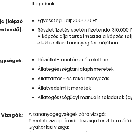
elfogadunk.
Egyösszegű díj: 300.000 Ft
ja (képző
zetendő):
Részletfizetés esetén fizetendő: 310.000 
A képzés díja
tartalmazza
a képzés tel
elektronikus tananyag formájában.
Háziállat- anatómia és élettan
gységek:
Állategészségtani alapismeretek
Állattartás- és takarmányozás
Állatvédelmi ismeretek
Állategészségügyi manuális feladatok (g
A tananyagegységek záró vizsgái:
Vizsgák:
Elméleti vizsga:
írásbeli vizsga teszt formájá
Gyakorlati vizsga: