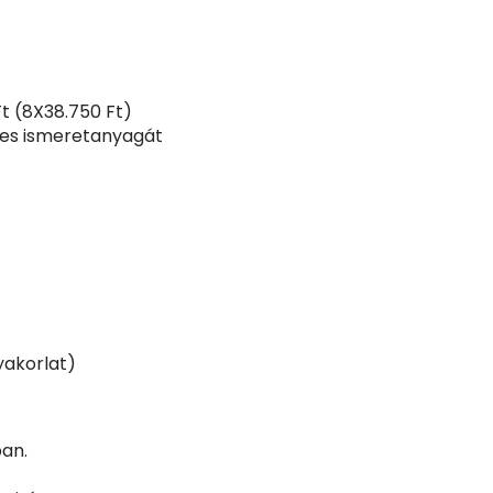
Ft (8X38.750 Ft)
jes ismeretanyagát
yakorlat)
ban.