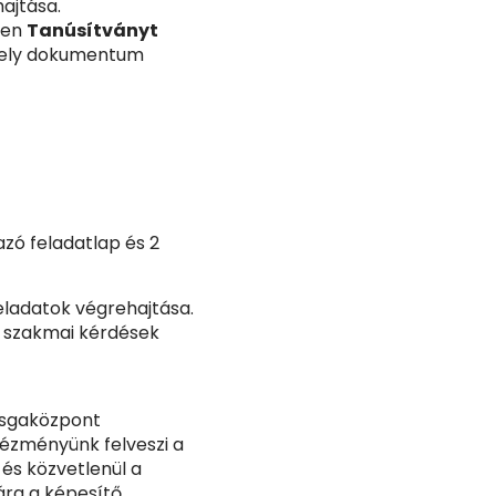
ajtása.
ően
Tanúsítványt
 mely dokumentum
zó feladatlap és 2
eladatok végrehajtása.
ő szakmai kérdések
izsgaközpont
tézményünk felveszi a
 és közvetlenül a
ára a képesítő