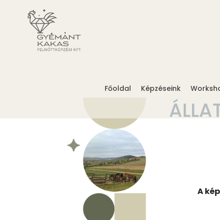
Főoldal
Képzéseink
Worksh
ÁLLA
A kép