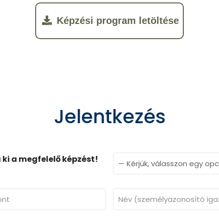
Képzési program letöltése
Jelentkezés
ki a megfelelő képzést!