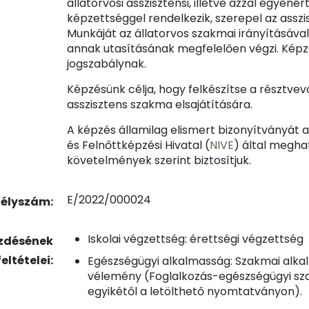
állatorvosi asszisztensi, illetve azzal egyené
képzettséggel rendelkezik, szerepel az asszi
Munkáját az állatorvos szakmai irányításával
annak utasításának megfelelően végzi. Képz
jogszabálynak.
Képzésünk célja, hogy felkészítse a résztvev
asszisztens szakma elsajátítására.
A képzés államilag elismert bizonyítványát 
és Felnőttképzési Hivatal (
NIVE
) által megha
követelmények szerint biztosítjuk.
E/2022/000024
élyszám:
Iskolai végzettség: érettségi végzettség
ezdésének
feltételei:
Egészségügyi alkalmasság: Szakmai alka
vélemény (Foglalkozás-egészségügyi sza
egyikétől a letölthető nyomtatványon).