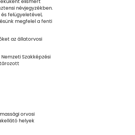
rtékűként elismert
sztensi névjegyzékben.
 és felügyeletével,
ésünk megfelel a fenti
őket az állatorvosi
a Nemzeti Szakképzési
tározott
lmassági orvosi
kellátó helyek