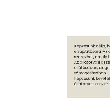
Képzésünk célja, h
elsajátítására. Az 
szerezhet, amely 
Az állatorvosi assz
ellátásában, diagn
támogatásában.
Képzésünk keretéb
állatorvosi asszi