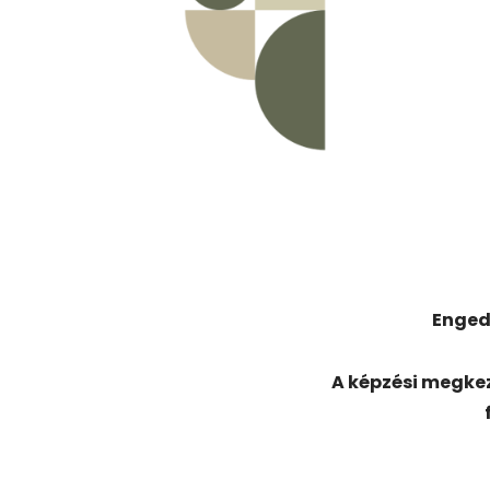
Enged
A képzési megk