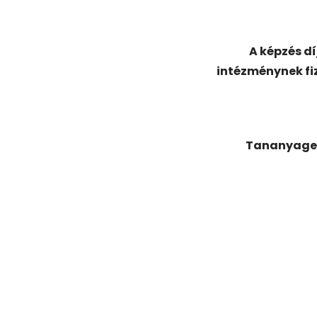
A képzés dí
intézménynek fi
Tananyage