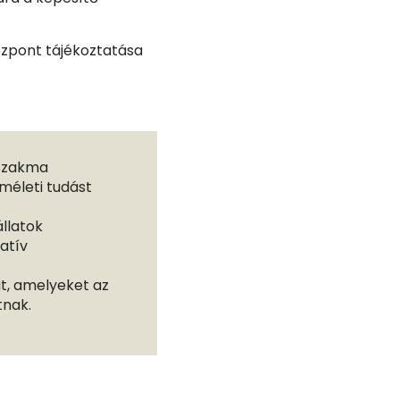
központ tájékoztatása
 szakma
lméleti tudást
állatok
ratív
t, amelyeket az
tnak.