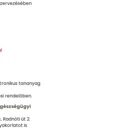
gszervezésében
l
ktronikus tananyag
si rendelőben.
egészségügyi
 Radnóti út 2.
akorlatot is