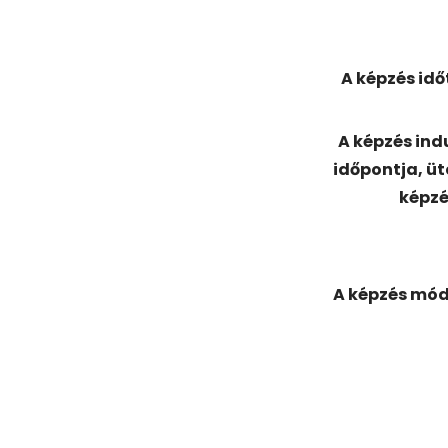
A képzés id
A képzés in
időpontja, ü
képzé
A képzés módj