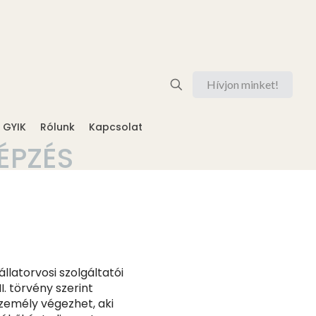
Hívjon minket!
GYIK
Rólunk
Kapcsolat
ÉPZÉS
llatorvosi szolgáltatói
. törvény szerint
személy végezhet, aki