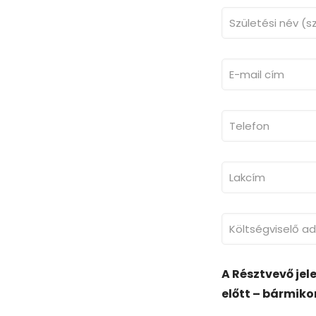
A Résztvevő jel
előtt – bármik