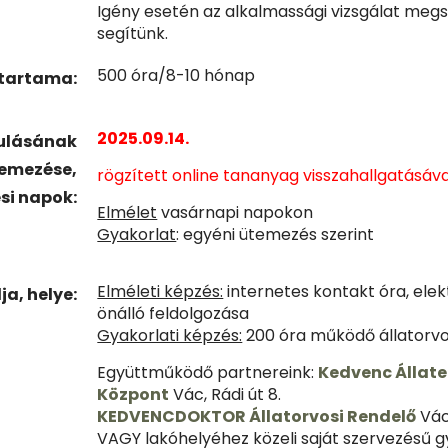
Igény esetén az alkalmassági vizsgálat me
segítünk.
500 óra/8-10 hónap
őtartama:
2025.09.14.
dulásának
temezése,
rögzített online tananyag visszahallgatásáva
si napok:
Elmélet
vasárnapi napokon
Gyakorlat
: egyéni ütemezés szerint
Elméleti képzés:
internetes kontakt óra, ele
a, helye:
önálló feldolgozása
Gyakorlati képzés:
200 óra működő állatorvo
Együttműködő partnereink:
Kedvenc Állat
Központ
Vác, Rádi út 8.
KEDVENCDOKTOR Állatorvosi Rendelő
Vác,
VAGY lakóhelyéhez közeli saját szervezésű gy