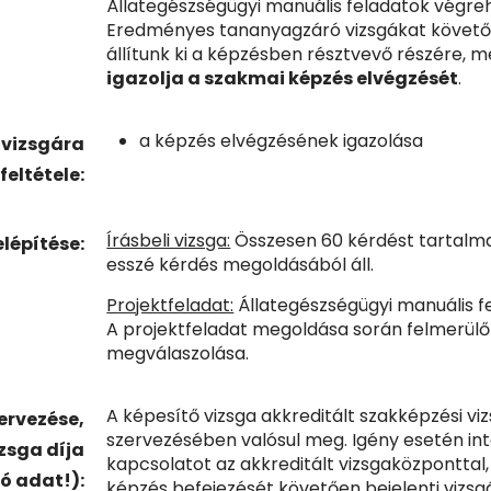
Állategészségügyi manuális feladatok végreh
Eredményes tananyagzáró vizsgákat követ
állítunk ki a képzésben résztvevő részére,
igazolja a szakmai képzés elvégzését
.
a képzés elvégzésének igazolása
 vizsgára
feltétele:
Írásbeli vizsga:
Összesen 60 kérdést tartalma
elépítése:
esszé kérdés megoldásából áll.
Projektfeladat:
Állategészségügyi manuális f
A projektfeladat megoldása során felmerül
megválaszolása.
A képesítő vizsga akkreditált szakképzési v
ervezése,
szervezésében valósul meg. Igény esetén in
zsga díja
kapcsolatot az akkreditált vizsgaközponttal,
ó adat!):
képzés befejezését követően bejelenti vizsg