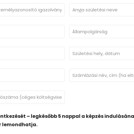
entkezését – legkésőbb 5 nappal a képzés indulásán
or lemondhatja.