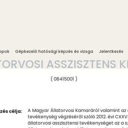
opok
Gépkezelő hatósági képzés és vizsga
Jelentkezés
TORVOSI ASSZISZTENS K
( 08415001 )
A Magyar Állatorvosi Kamaráról valamint az á
zés célja:
tevékenység végzéséről szóló 2012. évi CXXVII
állatorvosi asszisztensi tevékenységet az a 